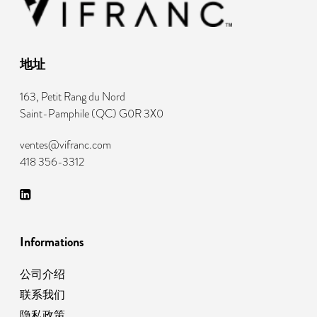
地址
163, Petit Rang du Nord
Saint-Pamphile
(
QC
)
G0R 3X0
ventes@vifranc.com
418 356-3312
Informations
公司介绍
联系我们
隐私政策