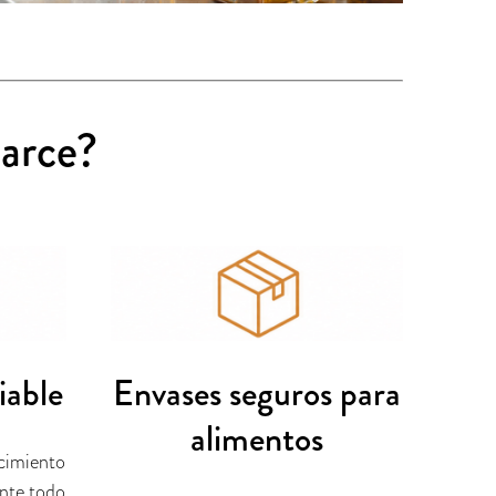
 arce?
iable
Envases seguros para
alimentos
ecimiento
ante todo