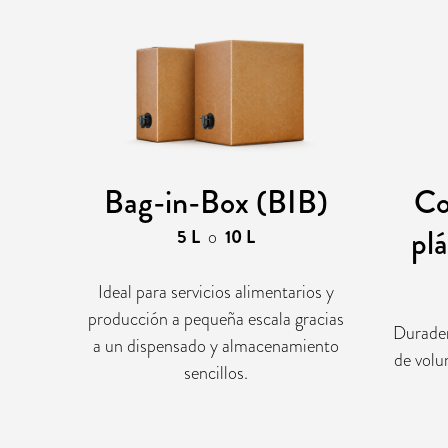
Bag-in-Box (BIB)
Co
plá
5 L
o
10 L
Ideal para servicios alimentarios y
producción a pequeña escala gracias
Durader
a un dispensado y almacenamiento
de volu
sencillos.