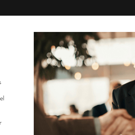
s
el
r