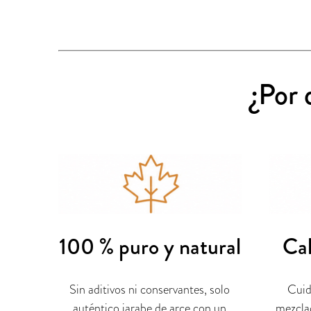
¿Por 
Cal
100 % puro y natural
Cuid
Sin aditivos ni conservantes, solo
mezclad
auténtico jarabe de arce con un